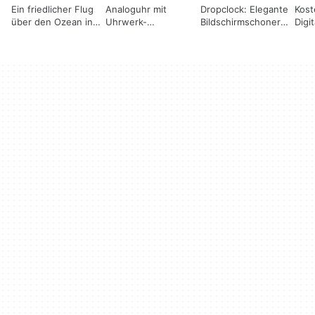
Ein friedlicher Flug
Analoguhr mit
Dropclock: Elegante
Kost
über den Ozean in
Uhrwerk-
Bildschirmschoner
Digi
echtem 3D
Bildschirmschoner
für Windows
Bild