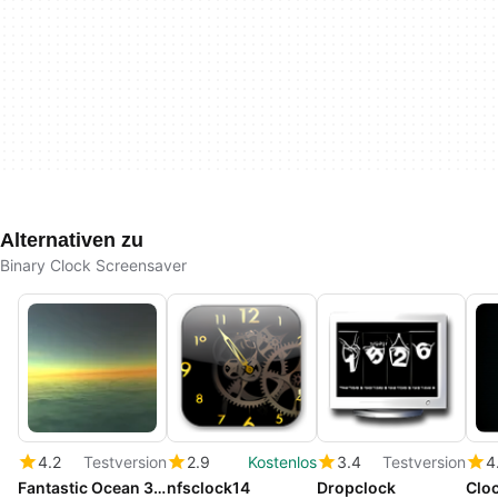
Alternativen zu
Binary Clock Screensaver
4.2
Testversion
2.9
Kostenlos
3.4
Testversion
4
Fantastic Ocean 3D Screensaver
nfsclock14
Dropclock
Clo